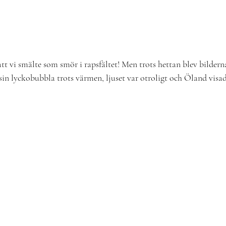
t vi smälte som smör i rapsfältet! Men trots hettan blev bilderna
in lyckobubbla trots värmen, ljuset var otroligt och Öland visad