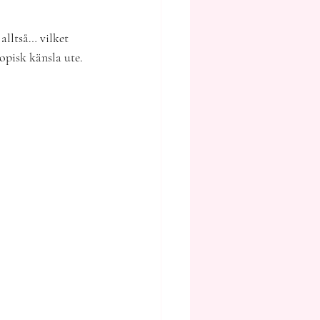
alltså… vilket 
ropisk känsla ute.