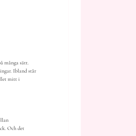
på många sätt. 
ngar. Ibland står 
let mitt i 
llan 
ick. Och det 