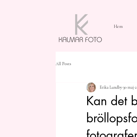
Hem
All Posts
Erika Lundby
30 maj
2
Kan det b
bröllopsf
fotografe