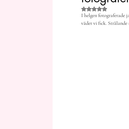
Betygsatt till NaN av 5
I helgen fotograferade 
väder vi fick. Strålande