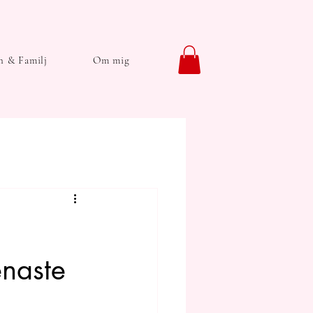
n & Familj
Om mig
enaste