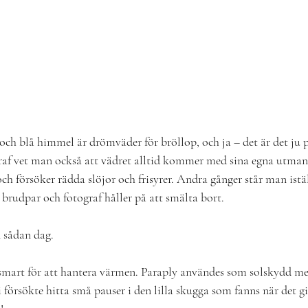
 och blå himmel är drömväder för bröllop, och ja – det är det ju 
af vet man också att vädret alltid kommer med sina egna utmani
ch försöker rädda slöjor och frisyrer. Andra gånger står man istäl
 brudpar och fotograf håller på att smälta bort.
n sådan dag.
 smart för att hantera värmen. Paraply användes som solskydd me
 försökte hitta små pauser i den lilla skugga som fanns när det g