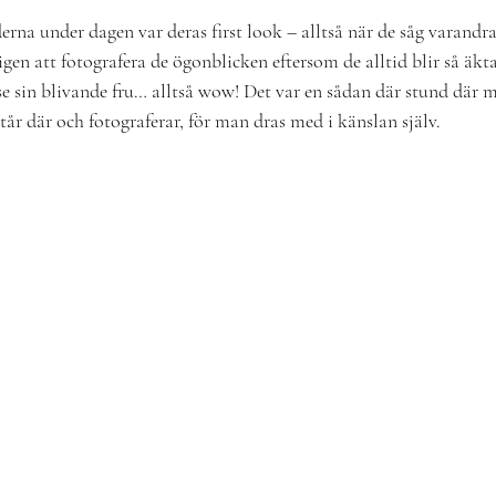
erna under dagen var deras first look – alltså när de såg varandra 
igen att fotografera de ögonblicken eftersom de alltid blir så äkt
se sin blivande fru… alltså wow! Det var en sådan där stund där 
år där och fotograferar, för man dras med i känslan själv.