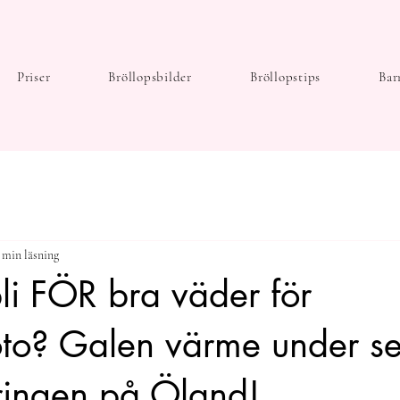
Priser
Bröllopsbilder
Bröllopstips
Bar
 min läsning
li FÖR bra väder för
oto? Galen värme under s
ringen på Öland!