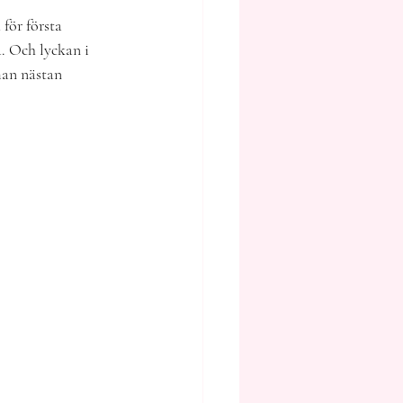
för första 
a. Och lyckan i 
man nästan 