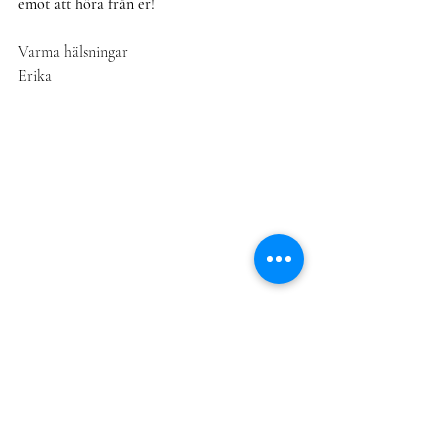
emot att höra från er!
Varma hälsningar
Erika
Foto: Erika Lundby, KALMAR FOTO