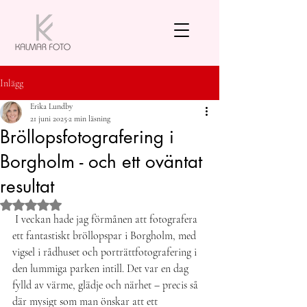
Inlägg
Erika Lundby
21 juni 2025
2 min läsning
Bröllopsfotografering i
Borgholm - och ett oväntat
resultat
Betygsatt till NaN av 5 stjärnor.
I veckan hade jag förmånen att fotografera 
ett fantastiskt bröllopspar i Borgholm, med 
vigsel i rådhuset och porträttfotografering i 
den lummiga parken intill. Det var en dag 
fylld av värme, glädje och närhet – precis så 
där mysigt som man önskar att ett 